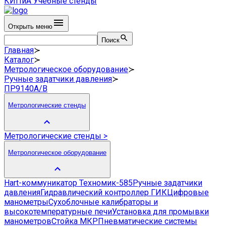
КИПиА
Учебные стенды
Открыть меню
Поиск
Главная
≻
Каталог
≻
Метрологическое оборудование
≻
Ручные задатчики давления
≻
ПР9140А/В
Метрологические стенды
Метрологические стенды
>
Метрологическое оборудование
Hart-коммуникатор Техномик-585
Ручные задатчики
давления
Гидравлический контроллер ГИК
Цифровые
манометры
Сухоблочные калибраторы и
высокотемпературные печи
Установка для промывки
манометров
Стойка МКР
Пневматические системы