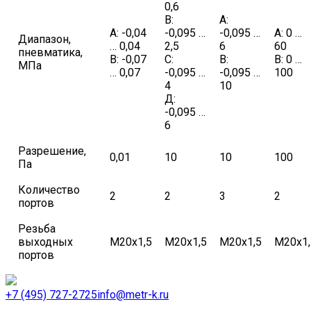
0,6
В:
А:
А: -0,04
-0,095 …
-0,095 …
А: 0 …
Диапазон,
… 0,04
2,5
6
60
пневматика,
В: -0,07
С:
В:
В: 0 …
МПа
… 0,07
-0,095 …
-0,095 …
100
4
10
Д:
-0,095 …
6
Разрешение,
0,01
10
10
100
Па
Количество
2
2
3
2
портов
Резьба
выходных
М20х1,5
М20х1,5
М20х1,5
М20х1,
портов
+7 (495) 727-2725
info@metr-k.ru