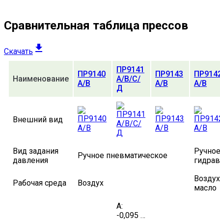
Сравнительная таблица прессов
Скачать
ПР9141
ПР9140
ПР9143
ПР914
Наименование
А/В/С/
А/В
А/В
А/В
Д
Внешний вид
Вид задания
Ручное
Ручное пневматическое
давления
гидрав
Воздух
Рабочая среда
Воздух
масло
А:
-0,095 …