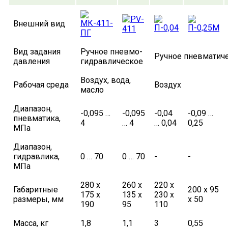
Внешний вид
Вид задания
Ручное пневмо-
Ручное пневматич
давления
гидравлическое
Воздух, вода,
Рабочая среда
Воздух
масло
Диапазон,
-0,095 …
-0,095
-0,04
-0,09 …
пневматика,
4
… 4
… 0,04
0,25
МПа
Диапазон,
гидравлика,
0 … 70
0 … 70
-
-
МПа
280 х
260 х
220 х
Габаритные
200 х 95
175 х
135 х
230 х
размеры, мм
х 50
190
95
110
Масса, кг
1,8
1,1
3
0,55