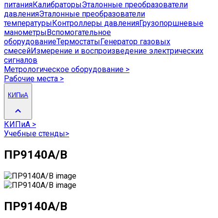
питания
Калибраторы
Эталонные преобразователи
давления
Эталонные преобразователи
температуры
Контроллеры давления
Грузопоршневые
манометры
Вспомогательное
оборудование
Термостаты
Генератор газовых
смесей
Измерение и воспроизведение электрических
сигналов
Метрологическое оборудование
>
Рабочие места
>
КИПиА
КИПиА
>
Учебные стенды
>
ПР9140А/В
ПР9140А/В