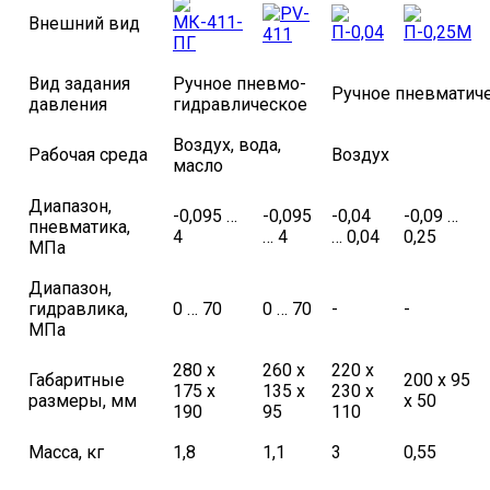
Внешний вид
Вид задания
Ручное пневмо-
Ручное пневматич
давления
гидравлическое
Воздух, вода,
Рабочая среда
Воздух
масло
Диапазон,
-0,095 …
-0,095
-0,04
-0,09 …
пневматика,
4
… 4
… 0,04
0,25
МПа
Диапазон,
гидравлика,
0 … 70
0 … 70
-
-
МПа
280 х
260 х
220 х
Габаритные
200 х 95
175 х
135 х
230 х
размеры, мм
х 50
190
95
110
Масса, кг
1,8
1,1
3
0,55