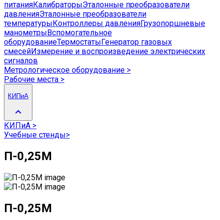
питания
Калибраторы
Эталонные преобразователи
давления
Эталонные преобразователи
температуры
Контроллеры давления
Грузопоршневые
манометры
Вспомогательное
оборудование
Термостаты
Генератор газовых
смесей
Измерение и воспроизведение электрических
сигналов
Метрологическое оборудование
>
Рабочие места
>
КИПиА
КИПиА
>
Учебные стенды
>
П-0,25М
П-0,25М