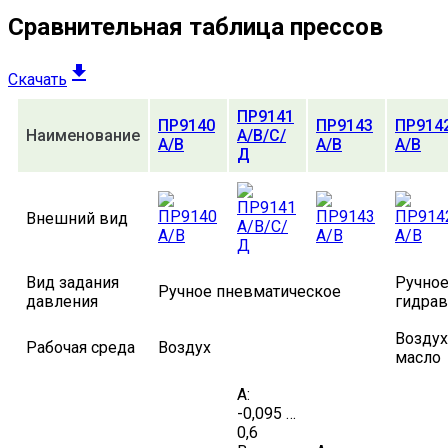
Сравнительная таблица прессов
Скачать
ПР9141
ПР9140
ПР9143
ПР914
Наименование
А/В/С/
А/В
А/В
А/В
Д
Внешний вид
Вид задания
Ручное
Ручное пневматическое
давления
гидрав
Воздух
Рабочая среда
Воздух
масло
А:
-0,095 …
0,6