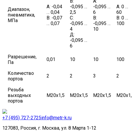
В:
А:
А: -0,04
-0,095 …
-0,095 …
А: 0 …
Диапазон,
… 0,04
2,5
6
60
пневматика,
В: -0,07
С:
В:
В: 0 …
МПа
… 0,07
-0,095 …
-0,095 …
100
4
10
Д:
-0,095 …
6
Разрешение,
0,01
10
10
100
Па
Количество
2
2
3
2
портов
Резьба
выходных
М20х1,5
М20х1,5
М20х1,5
М20х1,
портов
+7 (495) 727-2725
info@metr-k.ru
127083, Россия, г. Москва, ул. 8 Марта 1-12