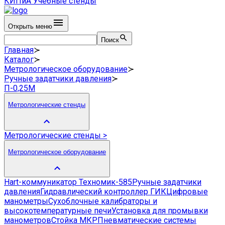
КИПиА
Учебные стенды
Открыть меню
Поиск
Главная
≻
Каталог
≻
Метрологическое оборудование
≻
Ручные задатчики давления
≻
П-0,25М
Метрологические стенды
Метрологические стенды
>
Метрологическое оборудование
Hart-коммуникатор Техномик-585
Ручные задатчики
давления
Гидравлический контроллер ГИК
Цифровые
манометры
Сухоблочные калибраторы и
высокотемпературные печи
Установка для промывки
манометров
Стойка МКР
Пневматические системы