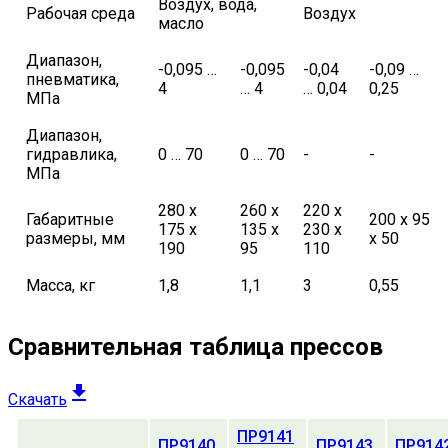
Воздух, вода,
Рабочая среда
Воздух
масло
Диапазон,
-0,095 …
-0,095
-0,04
-0,09 …
пневматика,
4
… 4
… 0,04
0,25
МПа
Диапазон,
гидравлика,
0 … 70
0 … 70
-
-
МПа
280 х
260 х
220 х
Габаритные
200 х 95
175 х
135 х
230 х
размеры, мм
х 50
190
95
110
Масса, кг
1,8
1,1
3
0,55
Сравнительная таблица прессов
Скачать
ПР9141
ПР9140
ПР9143
ПР914