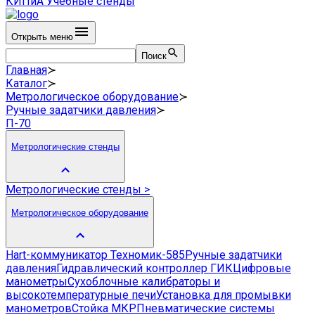
КИПиА
Учебные стенды
Открыть меню
Поиск
Главная
≻
Каталог
≻
Метрологическое оборудование
≻
Ручные задатчики давления
≻
П-70
Метрологические стенды
Метрологические стенды
>
Метрологическое оборудование
Hart-коммуникатор Техномик-585
Ручные задатчики
давления
Гидравлический контроллер ГИК
Цифровые
манометры
Сухоблочные калибраторы и
высокотемпературные печи
Установка для промывки
манометров
Стойка МКР
Пневматические системы