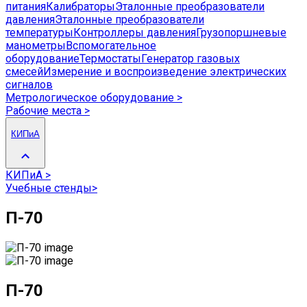
питания
Калибраторы
Эталонные преобразователи
давления
Эталонные преобразователи
температуры
Контроллеры давления
Грузопоршневые
манометры
Вспомогательное
оборудование
Термостаты
Генератор газовых
смесей
Измерение и воспроизведение электрических
сигналов
Метрологическое оборудование
>
Рабочие места
>
КИПиА
КИПиА
>
Учебные стенды
>
П-70
П-70