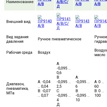
Наименование
А/В/С/
А/В
А/В
А/В
Д
Внешний вид
Вид задания
Ручное
Ручное пневматическое
давления
гидрав
Воздух
Рабочая среда
Воздух
масло
А:
-0,095 …
0,6
В:
А:
А: -0,04
-0,095 …
-0,095 …
А: 0 …
Диапазон,
… 0,04
2,5
6
60
пневматика,
В: -0,07
С:
В:
В: 0 …
МПа
… 0,07
-0,095 …
-0,095 …
100
4
10
Д: