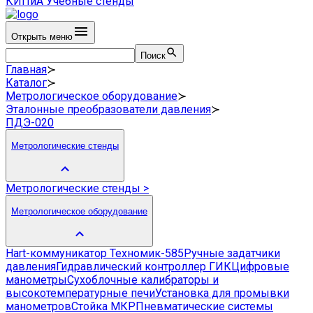
КИПиА
Учебные стенды
Открыть меню
Поиск
Главная
≻
Каталог
≻
Метрологическое оборудование
≻
Эталонные преобразователи давления
≻
ПДЭ-020
Метрологические стенды
Метрологические стенды
>
Метрологическое оборудование
Hart-коммуникатор Техномик-585
Ручные задатчики
давления
Гидравлический контроллер ГИК
Цифровые
манометры
Сухоблочные калибраторы и
высокотемпературные печи
Установка для промывки
манометров
Стойка МКР
Пневматические системы