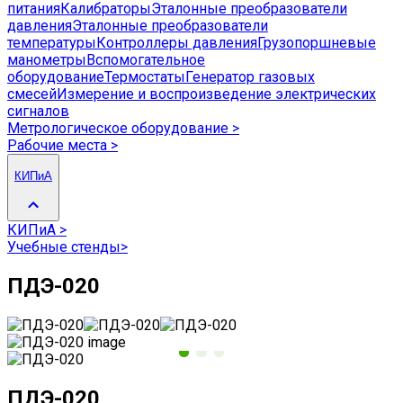
питания
Калибраторы
Эталонные преобразователи
давления
Эталонные преобразователи
температуры
Контроллеры давления
Грузопоршневые
манометры
Вспомогательное
оборудование
Термостаты
Генератор газовых
смесей
Измерение и воспроизведение электрических
сигналов
Метрологическое оборудование
>
Рабочие места
>
КИПиА
КИПиА
>
Учебные стенды
>
ПДЭ-020
ПДЭ-020