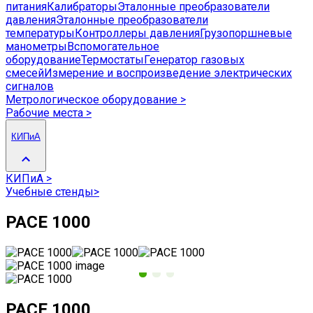
питания
Калибраторы
Эталонные преобразователи
давления
Эталонные преобразователи
температуры
Контроллеры давления
Грузопоршневые
манометры
Вспомогательное
оборудование
Термостаты
Генератор газовых
смесей
Измерение и воспроизведение электрических
сигналов
Метрологическое оборудование
>
Рабочие места
>
КИПиА
КИПиА
>
Учебные стенды
>
PACE 1000
PACE 1000