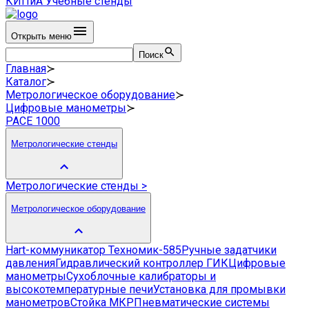
КИПиА
Учебные стенды
Открыть меню
Поиск
Главная
≻
Каталог
≻
Метрологическое оборудование
≻
Цифровые манометры
≻
PACE 1000
Метрологические стенды
Метрологические стенды
>
Метрологическое оборудование
Hart-коммуникатор Техномик-585
Ручные задатчики
давления
Гидравлический контроллер ГИК
Цифровые
манометры
Сухоблочные калибраторы и
высокотемпературные печи
Установка для промывки
манометров
Стойка МКР
Пневматические системы