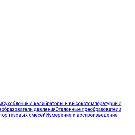
ы
Сухоблочные калибраторы и высокотемпературные
еобразователи давления
Эталонные преобразователи
тор газовых смесей
Измерение и воспроизведение