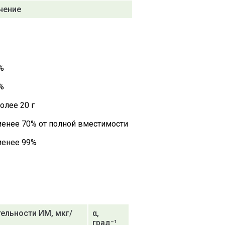
чение
%
%
олее 20 г
менее 70% от полной вместимости
менее 99%
ельности ИМ, мкг/
α,
град⁻¹