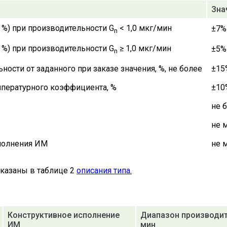
Зна
, %) при производительности G
< 1,0 мкг/мин
±7%
n
, %) при производительности G
≥ 1,0 мкг/мин
±5%
n
ости от заданного при заказе значения, %, не более
±15
пературного коэффициента, %
±10
не б
не 
полнения ИМ
не 
указаны в таблице 2
описания типа.
Конструктивное исполнение
Диапазон производит
ИМ
мин