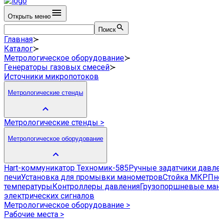
Открыть меню
Поиск
Главная
≻
Каталог
≻
Метрологическое оборудование
≻
Генераторы газовых смесей
≻
Источники микропотоков
Метрологические стенды
Метрологические стенды
>
Метрологическое оборудование
Hart-коммуникатор Техномик-585
Ручные задатчики давл
печи
Установка для промывки манометров
Стойка МКР
Пн
температуры
Контроллеры давления
Грузопоршневые ма
электрических сигналов
Метрологическое оборудование
>
Рабочие места
>