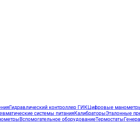
ения
Гидравлический контроллер ГИК
Цифровые манометр
евматические системы питания
Калибраторы
Эталонные пр
нометры
Вспомогательное оборудование
Термостаты
Генера