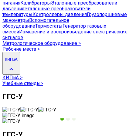
питания
Калибраторы
Эталонные преобразователи
давления
Эталонные преобразователи
температуры
Контроллеры давления
Грузопоршневые
манометры
Вспомогательное
оборудование
Термостаты
Генератор газовых
смесей
Измерение и воспроизведение электрических
сигналов
Метрологическое оборудование
>
Рабочие места
>
КИПиА
КИПиА
>
Учебные стенды
>
ГГС-У
ГГС-У