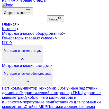
КИПиА
Учебные стенды
Открыть меню
Поиск
Главная
≻
Каталог
≻
Метрологическое оборудование
≻
Генераторы газовых смесей
≻
ГГС-У
Метрологические стенды
Метрологические стенды
>
Метрологическое оборудование
Hart-коммуникатор Техномик-585
Ручные задатчики
давления
Гидравлический контроллер ГИК
Цифровые
манометры
Сухоблочные калибраторы и
высокотемпературные печи
Установка для промывки
манометров
Стойка МКР
Пневматические системы