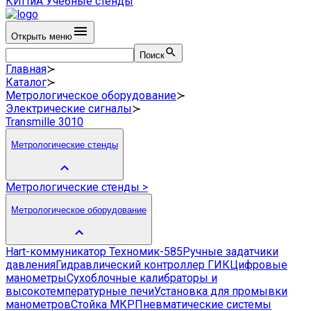
КИПиА
Учебные стенды
Открыть меню
Поиск
Главная
≻
Каталог
≻
Метрологическое оборудование
≻
Электрические сигналы
≻
Transmille 3010
Метрологические стенды
Метрологические стенды
>
Метрологическое оборудование
Hart-коммуникатор Техномик-585
Ручные задатчики
давления
Гидравлический контроллер ГИК
Цифровые
манометры
Сухоблочные калибраторы и
высокотемпературные печи
Установка для промывки
манометров
Стойка МКР
Пневматические системы