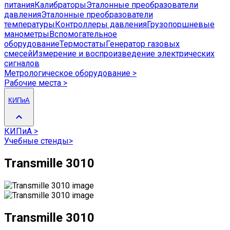
питания
Калибраторы
Эталонные преобразователи
давления
Эталонные преобразователи
температуры
Контроллеры давления
Грузопоршневые
манометры
Вспомогательное
оборудование
Термостаты
Генератор газовых
смесей
Измерение и воспроизведение электрических
сигналов
Метрологическое оборудование
>
Рабочие места
>
КИПиА
КИПиА
>
Учебные стенды
>
Transmille 3010
Transmille 3010