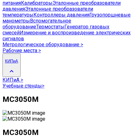
питания
Калибраторы
Эталонные преобразователи
давления
Эталонные преобразователи
температуры
Контроллеры давления
Грузопоршневые
манометры
Вспомогательное
оборудование
Термостаты
Генератор газовых
смесей
Измерение и воспроизведение электрических
сигналов
Метрологическое оборудование
>
Рабочие места
>
КИПиА
КИПиА
>
Учебные стенды
>
МС3050М
МС3050М