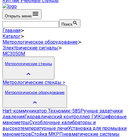
КИПиА
Учебные стенды
Открыть меню
Поиск
Главная
≻
Каталог
≻
Метрологическое оборудование
≻
Электрические сигналы
≻
МС3050М
Метрологические стенды
Метрологические стенды
>
Метрологическое оборудование
Hart-коммуникатор Техномик-585
Ручные задатчики
давления
Гидравлический контроллер ГИК
Цифровые
манометры
Сухоблочные калибраторы и
высокотемпературные печи
Установка для промывки
манометров
Стойка МКР
Пневматические системы