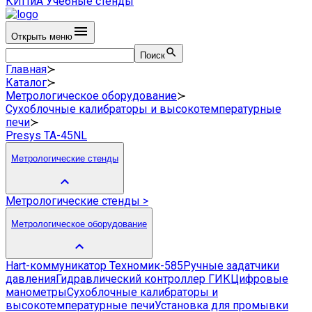
КИПиА
Учебные стенды
Открыть меню
Поиск
Главная
≻
Каталог
≻
Метрологическое оборудование
≻
Сухоблочные калибраторы и высокотемпературные
печи
≻
Presys TA-45NL
Метрологические стенды
Метрологические стенды
>
Метрологическое оборудование
Hart-коммуникатор Техномик-585
Ручные задатчики
давления
Гидравлический контроллер ГИК
Цифровые
манометры
Сухоблочные калибраторы и
высокотемпературные печи
Установка для промывки