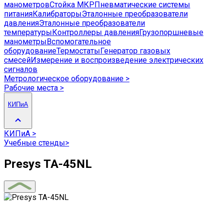
манометров
Стойка МКР
Пневматические системы
питания
Калибраторы
Эталонные преобразователи
давления
Эталонные преобразователи
температуры
Контроллеры давления
Грузопоршневые
манометры
Вспомогательное
оборудование
Термостаты
Генератор газовых
смесей
Измерение и воспроизведение электрических
сигналов
Метрологическое оборудование
>
Рабочие места
>
КИПиА
КИПиА
>
Учебные стенды
>
Presys TA-45NL