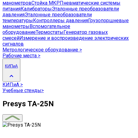
манометров
Стойка МКР
Пневматические системы
питания
Калибраторы
Эталонные преобразователи
давления
Эталонные преобразователи
температуры
Контроллеры давления
Грузопоршневые
манометры
Вспомогательное
оборудование
Термостаты
Генератор газовых
смесей
Измерение и воспроизведение электрических
сигналов
Метрологическое оборудование
>
Рабочие места
>
КИПиА
КИПиА
>
Учебные стенды
>
Presys TA-25N