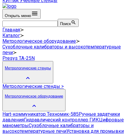
КИПиА
Учебные стенды
Открыть меню
Поиск
Главная
≻
Каталог
≻
Метрологическое оборудование
≻
Сухоблочные калибраторы и высокотемпературные
печи
≻
Presys TA-25N
Метрологические стенды
Метрологические стенды
>
Метрологическое оборудование
Hart-коммуникатор Техномик-585
Ручные задатчики
давления
Гидравлический контроллер ГИК
Цифровые
манометры
Сухоблочные калибраторы и
высокотемпературные печи
Установка для промывки