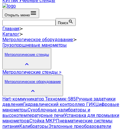
КИПиА
Учебные стенды
Открыть меню
Поиск
Главная
≻
Каталог
≻
Метрологическое оборудование
≻
Грузопоршневые манометры
Метрологические стенды
Метрологические стенды
>
Метрологическое оборудование
Hart-коммуникатор Техномик-585
Ручные задатчики
давления
Гидравлический контроллер ГИК
Цифровые
манометры
Сухоблочные калибраторы и
высокотемпературные печи
Установка для промывки
манометров
Стойка МКР
Пневматические системы
питания
Калибраторы
Эталонные преобразователи