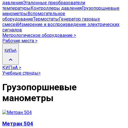
давления
Эталонные преобразователи
температуры
Контроллеры давления
Грузопоршневые
манометры
Вспомогательное
оборудование
Термостаты
Генератор газовых
смесей
Измерение и воспроизведение электрических
сигналов
Метрологическое оборудование
>
Рабочие места
>
КИПиА
КИПиА
>
Учебные стенды
>
Грузопоршневые
манометры
Метран 504