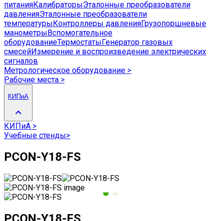
питания
Калибраторы
Эталонные преобразователи
давления
Эталонные преобразователи
температуры
Контроллеры давления
Грузопоршневые
манометры
Вспомогательное
оборудование
Термостаты
Генератор газовых
смесей
Измерение и воспроизведение электрических
сигналов
Метрологическое оборудование
>
Рабочие места
>
КИПиА
КИПиА
>
Учебные стенды
>
PCON-Y18-FS
PCON-Y18-FS