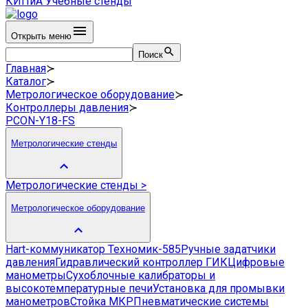
КИПиА
Учебные стенды
Открыть меню
Поиск
Главная
≻
Каталог
≻
Метрологическое оборудование
≻
Контроллеры давления
≻
PCON-Y18-FS
Метрологические стенды
Метрологические стенды
>
Метрологическое оборудование
Hart-коммуникатор Техномик-585
Ручные задатчики
давления
Гидравлический контроллер ГИК
Цифровые
манометры
Сухоблочные калибраторы и
высокотемпературные печи
Установка для промывки
манометров
Стойка МКР
Пневматические системы