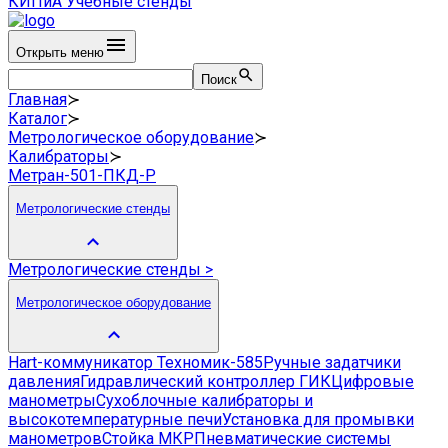
КИПиА
Учебные стенды
Открыть меню
Поиск
Главная
≻
Каталог
≻
Метрологическое оборудование
≻
Калибраторы
≻
Метран-501-ПКД-Р
Метрологические стенды
Метрологические стенды
>
Метрологическое оборудование
Hart-коммуникатор Техномик-585
Ручные задатчики
давления
Гидравлический контроллер ГИК
Цифровые
манометры
Сухоблочные калибраторы и
высокотемпературные печи
Установка для промывки
манометров
Стойка МКР
Пневматические системы