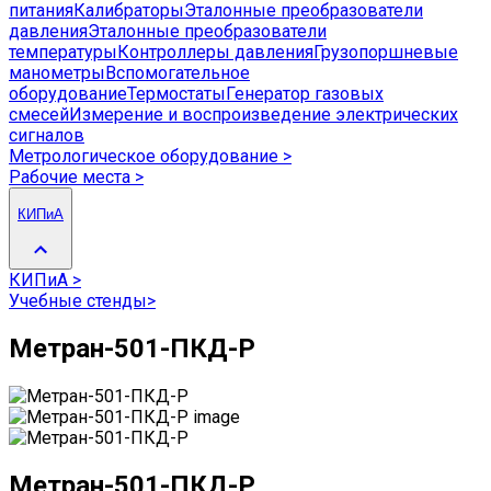
питания
Калибраторы
Эталонные преобразователи
давления
Эталонные преобразователи
температуры
Контроллеры давления
Грузопоршневые
манометры
Вспомогательное
оборудование
Термостаты
Генератор газовых
смесей
Измерение и воспроизведение электрических
сигналов
Метрологическое оборудование
>
Рабочие места
>
КИПиА
КИПиА
>
Учебные стенды
>
Метран-501-ПКД-Р
Метран-501-ПКД-Р