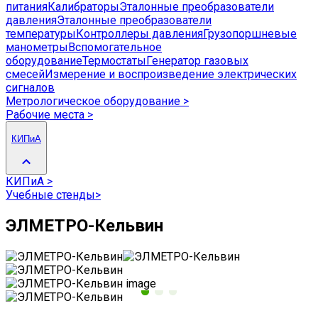
питания
Калибраторы
Эталонные преобразователи
давления
Эталонные преобразователи
температуры
Контроллеры давления
Грузопоршневые
манометры
Вспомогательное
оборудование
Термостаты
Генератор газовых
смесей
Измерение и воспроизведение электрических
сигналов
Метрологическое оборудование
>
Рабочие места
>
КИПиА
КИПиА
>
Учебные стенды
>
ЭЛМЕТРО-Кельвин