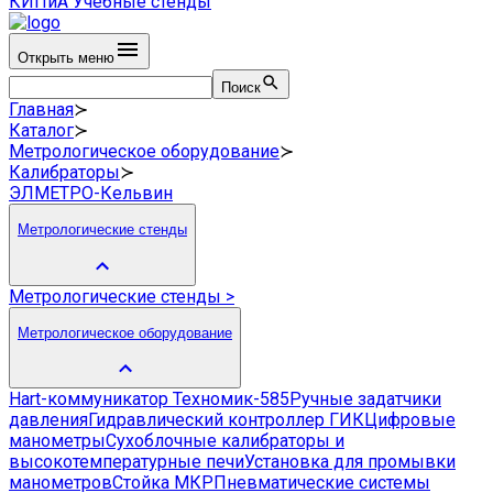
КИПиА
Учебные стенды
Открыть меню
Поиск
Главная
≻
Каталог
≻
Метрологическое оборудование
≻
Калибраторы
≻
ЭЛМЕТРО-Кельвин
Метрологические стенды
Метрологические стенды
>
Метрологическое оборудование
Hart-коммуникатор Техномик-585
Ручные задатчики
давления
Гидравлический контроллер ГИК
Цифровые
манометры
Сухоблочные калибраторы и
высокотемпературные печи
Установка для промывки
манометров
Стойка МКР
Пневматические системы