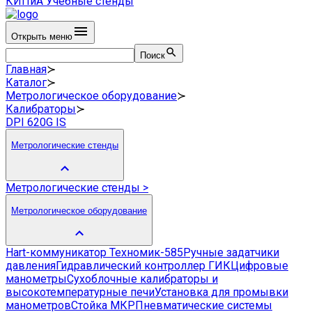
КИПиА
Учебные стенды
Открыть меню
Поиск
Главная
≻
Каталог
≻
Метрологическое оборудование
≻
Калибраторы
≻
DPI 620G IS
Метрологические стенды
Метрологические стенды
>
Метрологическое оборудование
Hart-коммуникатор Техномик-585
Ручные задатчики
давления
Гидравлический контроллер ГИК
Цифровые
манометры
Сухоблочные калибраторы и
высокотемпературные печи
Установка для промывки
манометров
Стойка МКР
Пневматические системы