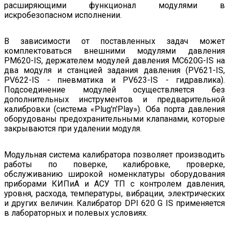
расширяющими функционал модулями в
искробезопасном исполнении.
В зависимости от поставленных задач может
комплектоваться внешними модулями давления
PM620-IS, держателем модулей давления МС620G-IS на
два модуля и станцией задания давления (PV621-IS,
PV622-IS - пневматика и PV623-IS - гидравлика).
Подсоединение модулей осуществляется без
дополнительных инструментов и предварительной
калибровки (система «Plug'n'Play»). Оба порта давления
оборудованы предохранительными клапанами, которые
закрываются при удалении модуля.
Модульная система калибратора позволяет производить
работы по поверке, калибровке, проверке,
обслуживанию широкой номенклатуры оборудования
приборами КИПиА и АСУ ТП с контролем давления,
уровня, расхода, температуры, вибрации, электрических
и других величин. Калибратор DPI 620 G IS применяется
в лабораторных и полевых условиях.