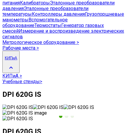
питания
Калибраторы
Эталонные преобразователи
давления
Эталонные преобразователи
температуры
Контроллеры давления
Грузопоршневые
манометры
Вспомогательное
оборудование
Термостаты
Генератор газовых
смесей
Измерение и воспроизведение электрических
сигналов
Метрологическое оборудование
>
Рабочие места
>
КИПиА
КИПиА
>
Учебные стенды
>
DPI 620G IS
DPI 620G IS