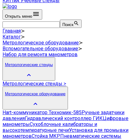
КИПиА
Учебные стенды
Открыть меню
Поиск
Главная
≻
Каталог
≻
Метрологическое оборудование
≻
Вспомогательное оборудование
≻
Набор для ремонта манометров
Метрологические стенды
Метрологические стенды
>
Метрологическое оборудование
Hart-коммуникатор Техномик-585
Ручные задатчики
давления
Гидравлический контроллер ГИК
Цифровые
манометры
Сухоблочные калибраторы и
высокотемпературные печи
Установка для промывки
манометров
Стойка МКР
Пневматические системы