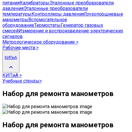
питания
Калибраторы
Эталонные преобразователи
давления
Эталонные преобразователи
температуры
Контроллеры давления
Грузопоршневые
манометры
Вспомогательное
оборудование
Термостаты
Генератор газовых
смесей
Измерение и воспроизведение электрических
сигналов
Метрологическое оборудование
>
Рабочие места
>
КИПиА
КИПиА
>
Учебные стенды
>
Набор для ремонта манометров
Набор для ремонта манометров