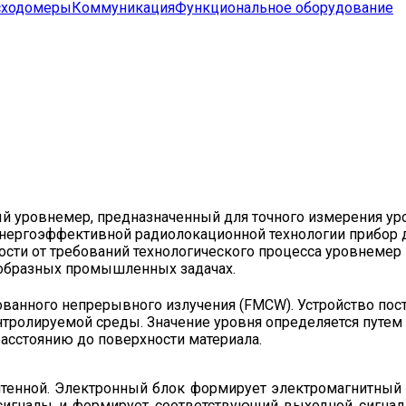
сходомеры
Коммуникация
Функциональное оборудование
 уровнемер, предназначенный для точного измерения уров
энергоэффективной радиолокационной технологии прибор 
мости от требований технологического процесса уровнеме
нообразных промышленных задачах.
ованного непрерывного излучения (FMCW). Устройство пос
онтролируемой среды. Значение уровня определяется путе
асстоянию до поверхности материала.
нтенной. Электронный блок формирует электромагнитный 
сигналы и формирует соответствующий выходной сигнал