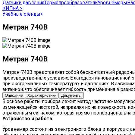
Датчики давления
Термопреобразователи
Уровнемеры
Ра
КИПиА
>
Учебные стенды
>
Метран 740B
Метран 740B
Метран-740B представляет собой бесконтактный радарный
производственных условиях. Благодаря инновационной 
при экстремальных температурах и давлениях. В зависи
антенной, что обеспечивает гибкость применения в раз
Описание
Характеристики
Документы
В основе работы прибора лежит метод частотно-модулир
изменяющейся частотой, направляя их на поверхность к
отраженным сигналом, которая прямо пропорциональна р
Устройство и работа
Уровнемер состоит из электронного блока и корпуса с а
объекта сигнал, сравнивает излученный и отраженный 