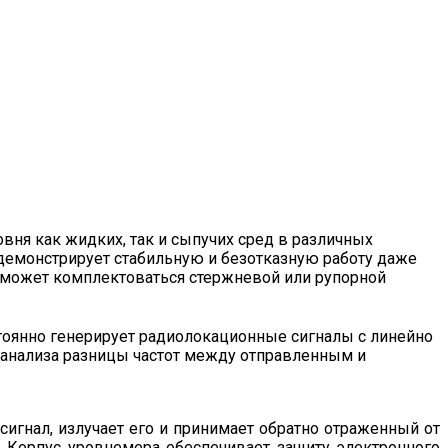
ня как жидких, так и сыпучих сред в различных
демонстрирует стабильную и безотказную работу даже
р может комплектоваться стержневой или рупорной
тоянно генерирует радиолокационные сигналы с линейно
м анализа разницы частот между отправленным и
сигнал, излучает его и принимает обратно отраженный от
. Корпус уровнемера обеспечивает защиту электронного