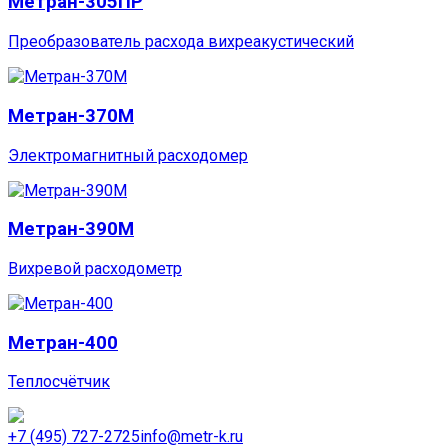
Метран-305ПР
Преобразователь расхода вихреакустический
Метран-370М
Электромагнитный расходомер
Метран-390М
Вихревой расходометр
Метран-400
Теплосчётчик
+7 (495) 727-2725
info@metr-k.ru