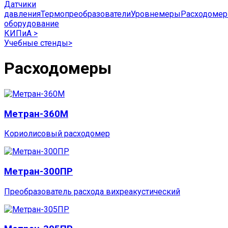
Датчики
давления
Термопреобразователи
Уровнемеры
Расходоме
оборудование
КИПиА
>
Учебные стенды
>
Расходомеры
Метран-360М
Кориолисовый расходомер
Метран-300ПР
Преобразователь расхода вихреакустический