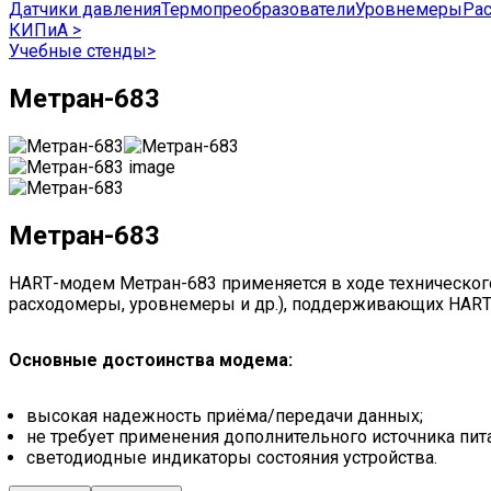
Датчики давления
Термопреобразователи
Уровнемеры
Ра
КИПиА
>
Учебные стенды
>
Метран-683
Метран-683
НАRТ-модем Метран-683 применяется в ходе технического
расходомеры, уровнемеры и др.), поддерживающих НАRТ
Основные достоинства модема:
высокая надежность приёма/передачи данных;
не требует применения дополнительного источника пита
светодиодные индикаторы состояния устройства.